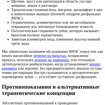
Щелчки, хруст или крепитация в области уха при
жевании, зевках и разговоре.
Хроническая головная боль, мигрени, дискомфорт в шее
и жевательных мышцах (болевой синдром дисфункции
ВНЧС).
Ограниченное, асимметричное или зигзагообразное
открывание рта, внезапное блокирование челюсти.
Патологическая стираемость зубов, которую вызывает
бруксизм (ночное скрежетание).
Заметная асимметрия лица, изменение высоты нижней
трети лица.
Мы обязательно назначаем обследование ВНЧС перед тем, как
начать масштабное
лечение на брекетах
, исправление
прикуса, используя
лечение на элайнерах
, или тотальную
ортопедическую реабилитацию, когда устанавливают
винир/
керамика
или коронки. Без предварительного анализа сустава
новые реставрации быстро скалываются, а ортодонтическое
перемещение зубов — усугубляет суставную дисфункцию.
Противопоказания и альтернативные
терапевтические концепции
Абсолютных противопоказаний к проведению