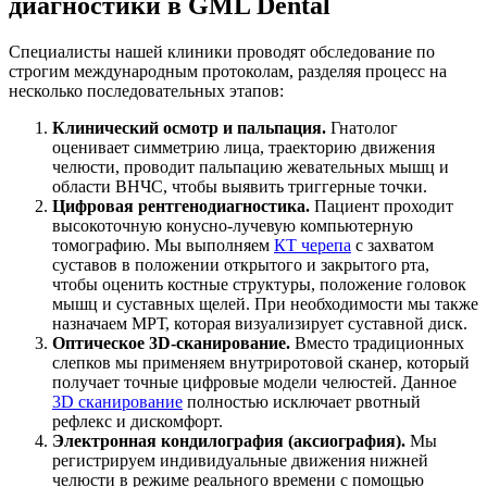
диагностики в GML Dental
Специалисты нашей клиники проводят обследование по
строгим международным протоколам, разделяя процесс на
несколько последовательных этапов:
Клинический осмотр и пальпация.
Гнатолог
оценивает симметрию лица, траекторию движения
челюсти, проводит пальпацию жевательных мышц и
области ВНЧС, чтобы выявить триггерные точки.
Цифровая рентгенодиагностика.
Пациент проходит
высокоточную конусно-лучевую компьютерную
томографию. Мы выполняем
КТ черепа
с захватом
суставов в положении открытого и закрытого рта,
чтобы оценить костные структуры, положение головок
мышц и суставных щелей. При необходимости мы также
назначаем МРТ, которая визуализирует суставной диск.
Оптическое 3D-сканирование.
Вместо традиционных
слепков мы применяем внутриротовой сканер, который
получает точные цифровые модели челюстей. Данное
3D сканирование
полностью исключает рвотный
рефлекс и дискомфорт.
Электронная кондилография (аксиография).
Мы
регистрируем индивидуальные движения нижней
челюсти в режиме реального времени с помощью