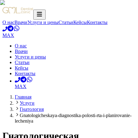
О нас
Врачи
Услуги и цены
Статьи
Кейсы
Контакты
MAX
О нас
Врачи
Услуги и цены
Статьи
Кейсы
Контакты
MAX
Главная
Услуги
Гнатология
Gnatologicheskaya-diagnostika-polosti-rta-i-planirovanie-
lecheniya
Гнатологическая